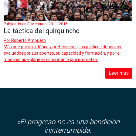
Publicado en El Mercurio, 20.11.2016
La táctica del quirquincho
Por
Roberto Ampuero
Más que por su retórica y pretensiones, los políticos deben ser
evaluados por sus aportes, su capacidad y formación, y por el
modo en que planean concretar lo que prometen.
Leer más
«El progreso no es una bendición
ininterrumpida.