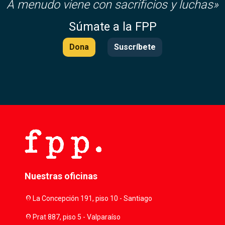
A menudo viene con sacrificios y luchas»
Súmate a la FPP
Dona
Suscríbete
Nuestras oficinas
location_on
La Concepción 191, piso 10 - Santiago
location_on
Prat 887, piso 5 - Valparaíso