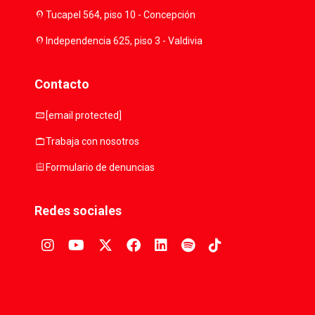
location_on
Tucapel 564, piso 10 - Concepción
location_on
Independencia 625, piso 3 - Valdivia
Contacto
mail
[email protected]
work
Trabaja con nosotros
assignment
Formulario de denuncias
Redes sociales