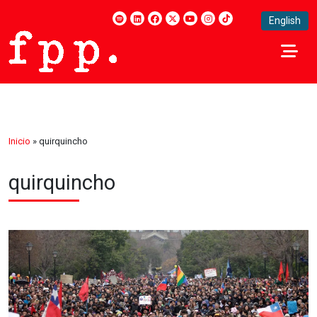
English
Inicio
»
quirquincho
quirquincho