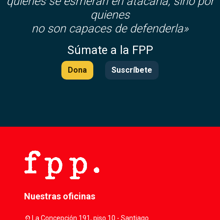
quienes se esmeran en atacarla, sino por
quienes
no son capaces de defenderla»
Súmate a la FPP
Dona
Suscríbete
Nuestras oficinas
location_on
La Concepción 191, piso 10 - Santiago