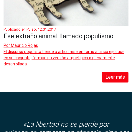
Publicado en Pulso, 12.01,2017
Ese extraño animal llamado populismo
Por
Mauricio Rojas
El discurso populista tiende a articularse en torno a cinco ejes que,
en su conjunto, forman su versión arquetípica o plenamente
desarrollada.
Leer más
«La libertad no se pierde por