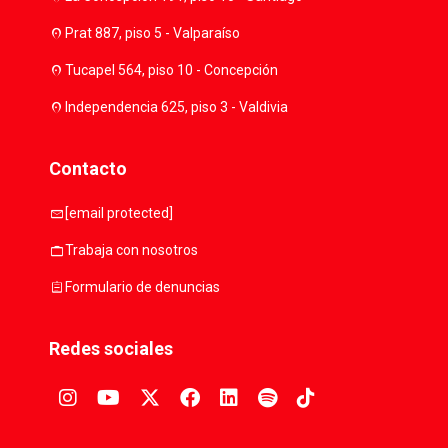
location_on
Prat 887, piso 5 - Valparaíso
location_on
Tucapel 564, piso 10 - Concepción
location_on
Independencia 625, piso 3 - Valdivia
Contacto
mail
[email protected]
work
Trabaja con nosotros
assignment
Formulario de denuncias
Redes sociales