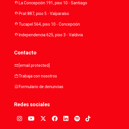
location_on
La Concepción 191, piso 10 - Santiago
location_on
Prat 887, piso 5 - Valparaíso
location_on
Tucapel 564, piso 10 - Concepción
location_on
Independencia 625, piso 3 - Valdivia
Contacto
mail
[email protected]
work
Trabaja con nosotros
assignment
Formulario de denuncias
Redes sociales