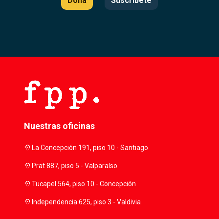
Dona
Suscríbete
Nuestras oficinas
location_on
La Concepción 191, piso 10 - Santiago
location_on
Prat 887, piso 5 - Valparaíso
location_on
Tucapel 564, piso 10 - Concepción
location_on
Independencia 625, piso 3 - Valdivia