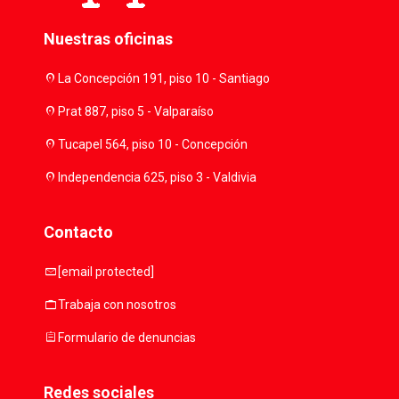
Nuestras oficinas
location_on
La Concepción 191, piso 10 - Santiago
location_on
Prat 887, piso 5 - Valparaíso
location_on
Tucapel 564, piso 10 - Concepción
location_on
Independencia 625, piso 3 - Valdivia
Contacto
mail
[email protected]
work
Trabaja con nosotros
assignment
Formulario de denuncias
Redes sociales