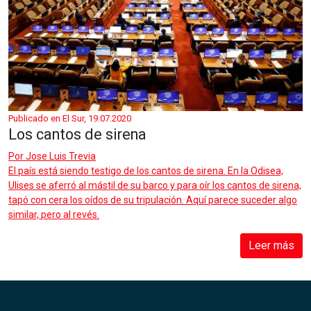
Publicado en El Sur, 19.07.2020
Los cantos de sirena
Por
Jose Luis Trevia
El país está siendo testigo de los cantos de sirena. En la Odisea,
Ulises se aferró al mástil de su barco y para oír los cantos de sirena,
tapó con cera los oídos de su tripulación. Aquí parece suceder algo
similar, pero al revés.
Leer más