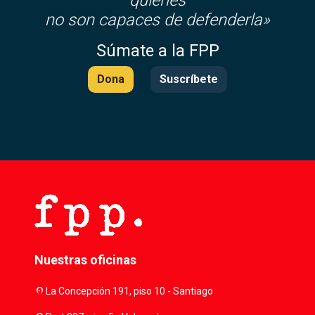
no son capaces de defenderla»
Súmate a la FPP
Dona
Suscríbete
Nuestras oficinas
location_on
La Concepción 191, piso 10 - Santiago