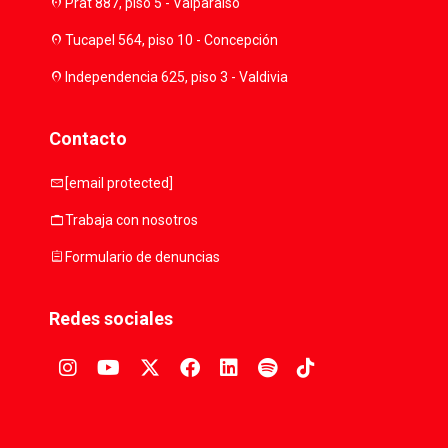
location_on
Prat 887, piso 5 - Valparaíso
location_on
Tucapel 564, piso 10 - Concepción
location_on
Independencia 625, piso 3 - Valdivia
Contacto
mail
[email protected]
work
Trabaja con nosotros
assignment
Formulario de denuncias
Redes sociales