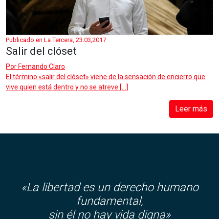
Publicado en La Tercera, 23.03,2017
Salir del clóset
Por
Fernando Claro
El término «salir del clóset» viene de la sensación de encierro que
vive quien está dentro y no se atreve […]
Leer más
«La libertad es un derecho humano
fundamental,
sin él no hay vida digna»