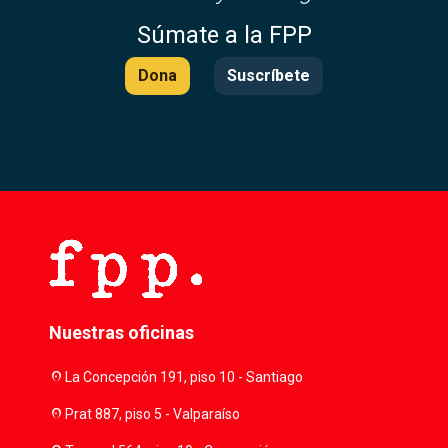
Súmate a la FPP
Dona
Suscríbete
Nuestras oficinas
location_on
La Concepción 191, piso 10 - Santiago
location_on
Prat 887, piso 5 - Valparaíso