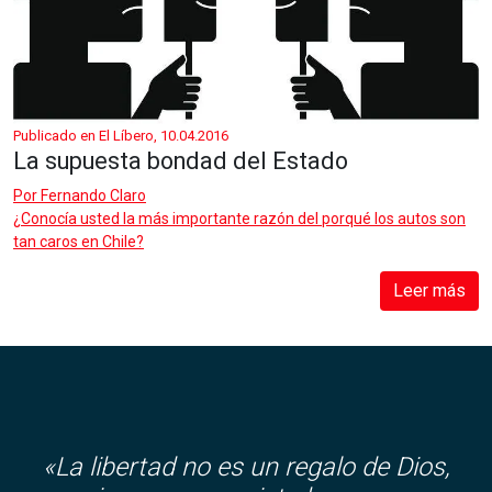
Publicado en El Líbero, 10.04.2016
La supuesta bondad del Estado
Por
Fernando Claro
¿Conocía usted la más importante razón del porqué los autos son
tan caros en Chile?
Leer más
«
La libertad no es un regalo de Dios,