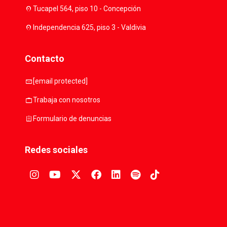
location_on
Tucapel 564, piso 10 - Concepción
location_on
Independencia 625, piso 3 - Valdivia
Contacto
mail
[email protected]
work
Trabaja con nosotros
assignment
Formulario de denuncias
Redes sociales