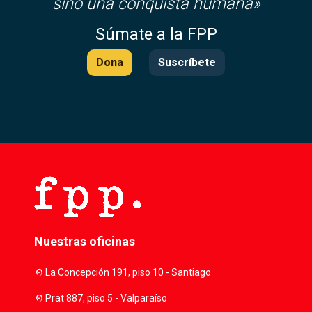
sino una conquista humana»
Súmate a la FPP
Dona
Suscríbete
Nuestras oficinas
location_on
La Concepción 191, piso 10 - Santiago
location_on
Prat 887, piso 5 - Valparaíso