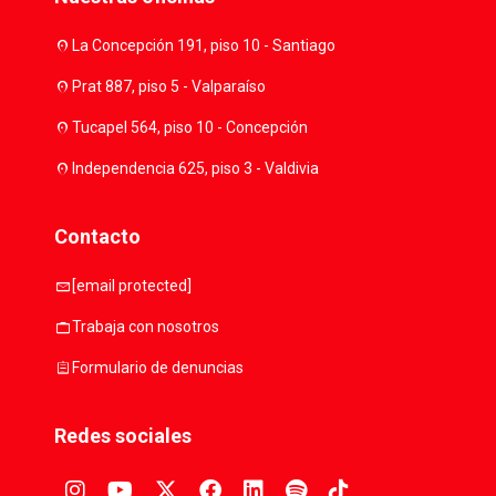
location_on
La Concepción 191, piso 10 - Santiago
location_on
Prat 887, piso 5 - Valparaíso
location_on
Tucapel 564, piso 10 - Concepción
location_on
Independencia 625, piso 3 - Valdivia
Contacto
mail
[email protected]
work
Trabaja con nosotros
assignment
Formulario de denuncias
Redes sociales