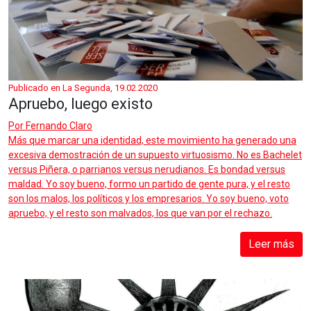
Publicado en La Segunda, 19.02.2020
Apruebo, luego existo
Por
Fernando Claro
Más que marcar una identidad, este movimiento ha generado una
excesiva demostración de un supuesto virtuosismo. No es Bachelet
versus Piñera, o parrianos versus nerudianos. Es bondad versus
maldad. Yo soy bueno, formo un partido de gente pura, y el resto
son los malos, los políticos y los empresarios. Yo soy bueno, voto
apruebo, y el resto son malvados, los que van por el rechazo.
Leer más