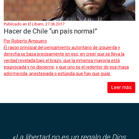
Publicado en El Líbero, 27.06.2017
Hacer de Chile “un país normal”
Por
Roberto Ampuero
El rasgo principal del pensamiento autoritario de izquierda y
derecha se basa precisamente en eso, en creer que se lleva la
verdad revelada bajo el brazo, que la inmensa mayoría está
equivocada y no discierne, y que uno es el redentor de esa masa
adormecida, anestesiada o estúpida que hay que guiar.
Leer más
«
La libertad no es un regalo de Dios,