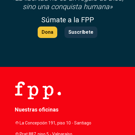
sino una conquista humana»
Súmate a la FPP
Dona
Suscríbete
Nuestras oficinas
location_on
La Concepción 191, piso 10 - Santiago
location_on
Prat 887, piso 5 - Valparaíso