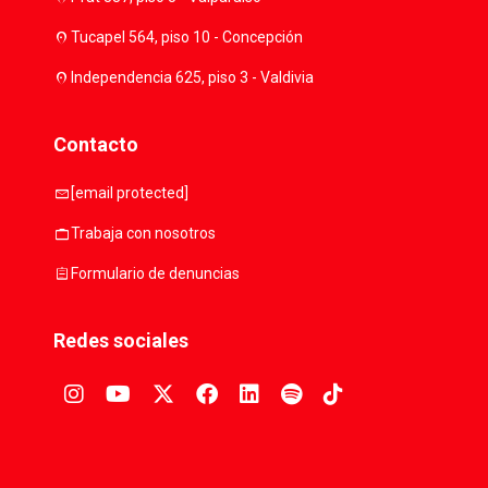
location_on
Tucapel 564, piso 10 - Concepción
location_on
Independencia 625, piso 3 - Valdivia
Contacto
mail
[email protected]
work
Trabaja con nosotros
assignment
Formulario de denuncias
Redes sociales