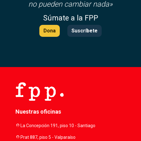
no pueden cambiar nada»
Súmate a la FPP
Dona
Suscríbete
Nuestras oficinas
location_on
La Concepción 191, piso 10 - Santiago
location_on
Prat 887, piso 5 - Valparaíso