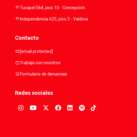
location_on
Tucapel 564, piso 10 - Concepción
location_on
Independencia 625, piso 3 - Valdivia
Contacto
mail
[email protected]
work
Trabaja con nosotros
assignment
Formulario de denuncias
Redes sociales