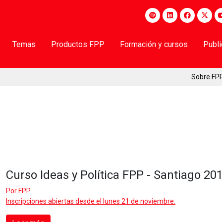
Temas
Productos FPP
Formación y cursos
Publ
Sobre FP
Curso Ideas y Política FPP - Santiago 20
Por
FPP
Inscripciones abiertas desde el lunes 21 de noviembre.