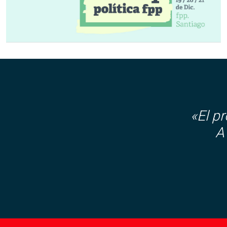
«El p
A