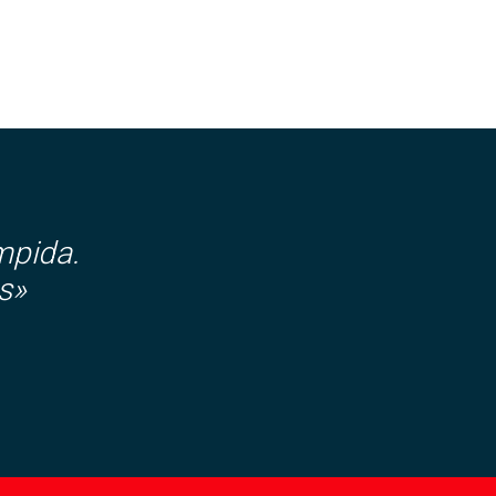
mpida.
s»