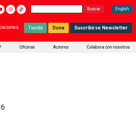
Buscar:
English
icaciones
Tienda
Dona
Suscribirse Newsletter
P
Oficinas
Autores
Colabora con nosotros
16