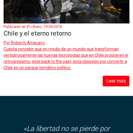
Publicado en El Líbero, 19.04.2016
Chile y el eterno retorno
Por
Roberto Ampuero
Cuesta concebir que en medio de un mundo que transforman
vertiginosamente las nuevas tecnologías que en Chile prosperen el
retrogresismo, este back to the past, esta obsesión por convertir a
Chile en un parque temático político.
Leer más
«La libertad no se pierde por