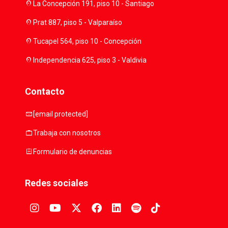
location_on
La Concepción 191, piso 10 - Santiago
location_on
Prat 887, piso 5 - Valparaíso
location_on
Tucapel 564, piso 10 - Concepción
location_on
Independencia 625, piso 3 - Valdivia
Contacto
mail
[email protected]
work
Trabaja con nosotros
assignment
Formulario de denuncias
Redes sociales