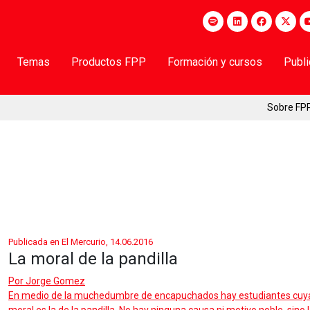
Temas
Productos FPP
Formación y cursos
Publ
Sobre FP
Publicada en El Mercurio, 14.06.2016
La moral de la pandilla
Por
Jorge Gomez
En medio de la muchedumbre de encapuchados hay estudiantes cuya mo