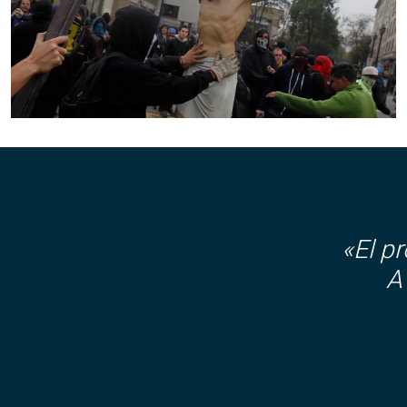
«El p
A