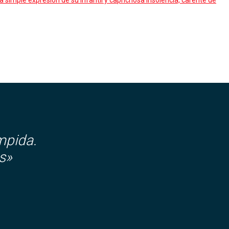
la simple expresión de su infantil y caprichosa insolencia, carente de
mpida.
s»