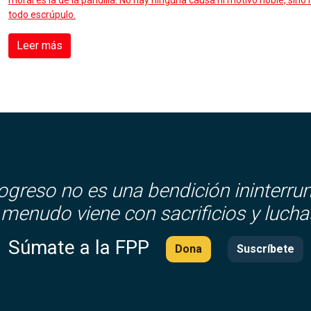
moral es la de la pandilla. No hay ninguna causa ni motivo noble, sino 
todo escrúpulo.
Leer más
rogreso no es una bendición ininterru
 menudo viene con sacrificios y lucha
Súmate a la FPP
Dona
Suscríbete