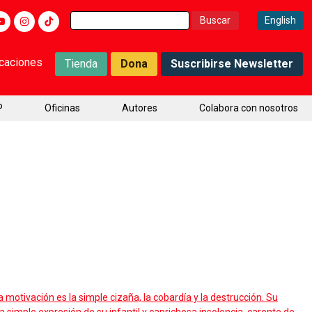
Buscar:
English
icaciones
Tienda
Dona
Suscribirse Newsletter
P
Oficinas
Autores
Colabora con nosotros
tivación es la simple cizaña, la cobardía y la destrucción. Su