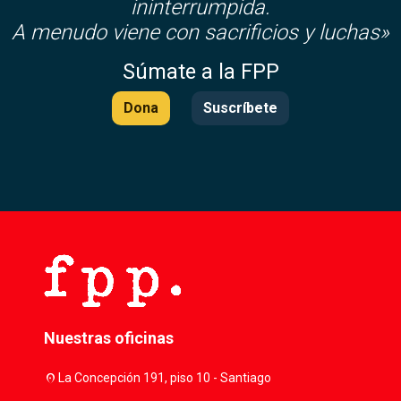
ininterrumpida.
A menudo viene con sacrificios y luchas»
Súmate a la FPP
Dona
Suscríbete
Nuestras oficinas
location_on
La Concepción 191, piso 10 - Santiago