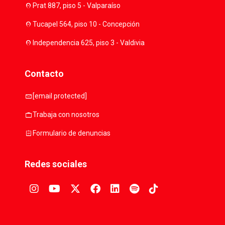
location_on
Prat 887, piso 5 - Valparaíso
location_on
Tucapel 564, piso 10 - Concepción
location_on
Independencia 625, piso 3 - Valdivia
Contacto
mail
[email protected]
work
Trabaja con nosotros
assignment
Formulario de denuncias
Redes sociales