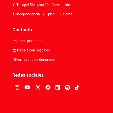
location_on
Tucapel 564, piso 10 - Concepción
location_on
Independencia 625, piso 3 - Valdivia
Contacto
mail
[email protected]
work
Trabaja con nosotros
assignment
Formulario de denuncias
Redes sociales