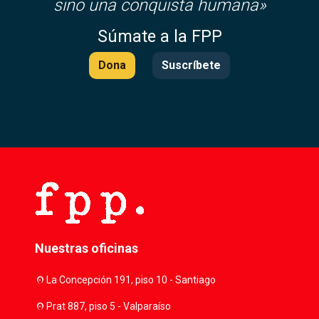
sino una conquista humana»
Súmate a la FPP
Dona
Suscríbete
Nuestras oficinas
location_on
La Concepción 191, piso 10 - Santiago
location_on
Prat 887, piso 5 - Valparaíso