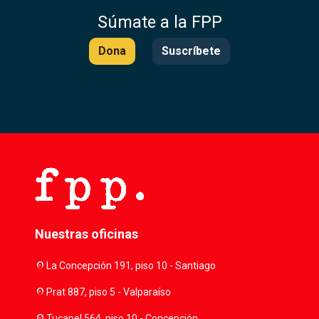
Súmate a la FPP
Dona
Suscríbete
Nuestras oficinas
location_on
La Concepción 191, piso 10 - Santiago
location_on
Prat 887, piso 5 - Valparaíso
location_on
Tucapel 564, piso 10 - Concepción