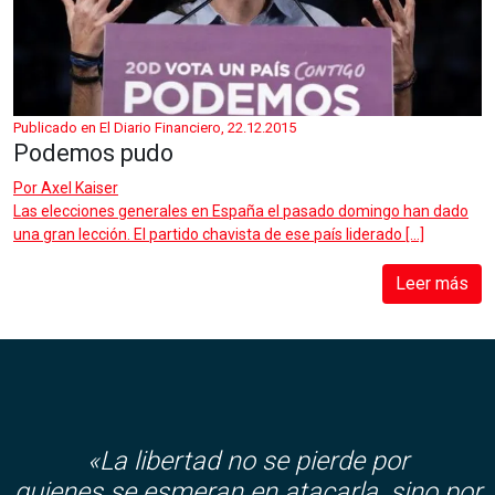
Publicado en El Diario Financiero, 22.12.2015
Podemos pudo
Por
Axel Kaiser
Las elecciones generales en España el pasado domingo han dado
una gran lección. El partido chavista de ese país liderado […]
Leer más
«La libertad no se pierde por
quienes se esmeran en atacarla, sino por