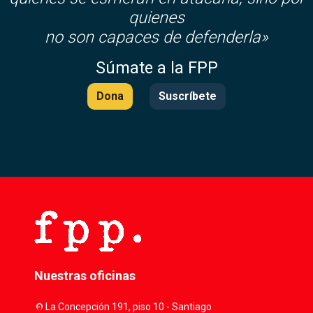
quienes
no son capaces de defenderla»
Súmate a la FPP
Dona
Suscríbete
Nuestras oficinas
location_on
La Concepción 191, piso 10 - Santiago