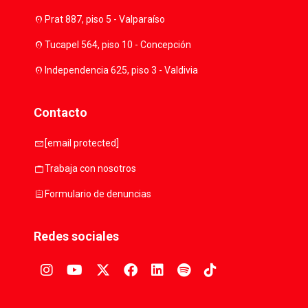
location_on
Prat 887, piso 5 - Valparaíso
location_on
Tucapel 564, piso 10 - Concepción
location_on
Independencia 625, piso 3 - Valdivia
Contacto
mail
[email protected]
work
Trabaja con nosotros
assignment
Formulario de denuncias
Redes sociales