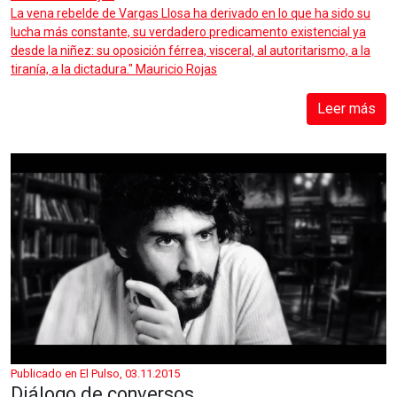
La vena rebelde de Vargas Llosa ha derivado en lo que ha sido su
lucha más constante, su verdadero predicamento existencial ya
desde la niñez: su oposición férrea, visceral, al autoritarismo, a la
tiranía, a la dictadura." Mauricio Rojas
Leer más
Publicado en El Pulso, 03.11.2015
Diálogo de conversos