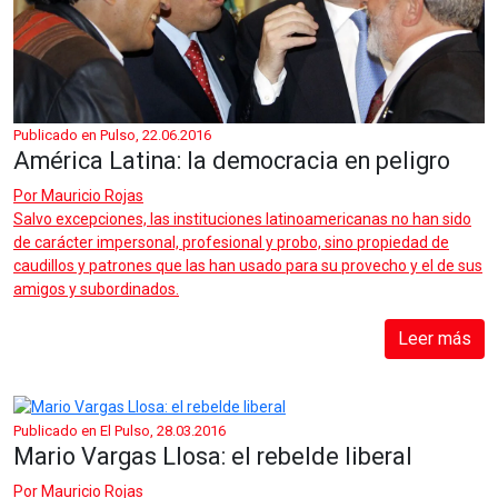
Publicado en Pulso, 22.06.2016
América Latina: la democracia en peligro
Por
Mauricio Rojas
Salvo excepciones, las instituciones latinoamericanas no han sido
de carácter impersonal, profesional y probo, sino propiedad de
caudillos y patrones que las han usado para su provecho y el de sus
amigos y subordinados.
Leer más
Publicado en El Pulso, 28.03.2016
Mario Vargas Llosa: el rebelde liberal
Por
Mauricio Rojas