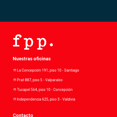
Nuestras oficinas
location_on
La Concepción 191, piso 10 - Santiago
location_on
Prat 887, piso 5 - Valparaíso
location_on
Tucapel 564, piso 10 - Concepción
location_on
Independencia 625, piso 3 - Valdivia
Contacto