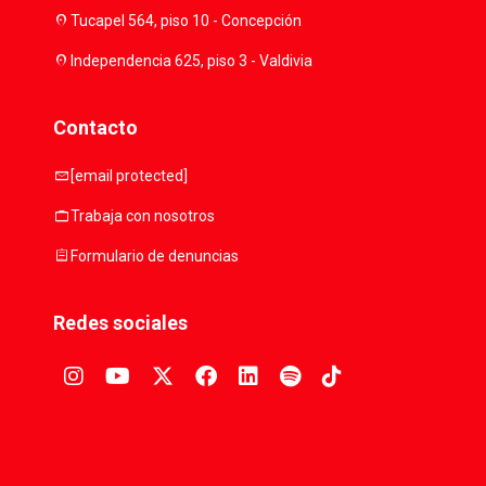
location_on
Tucapel 564, piso 10 - Concepción
location_on
Independencia 625, piso 3 - Valdivia
Contacto
mail
[email protected]
work
Trabaja con nosotros
assignment
Formulario de denuncias
Redes sociales