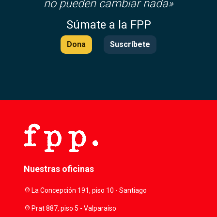
no pueden cambiar nada»
Súmate a la FPP
Dona
Suscríbete
Nuestras oficinas
location_on
La Concepción 191, piso 10 - Santiago
location_on
Prat 887, piso 5 - Valparaíso