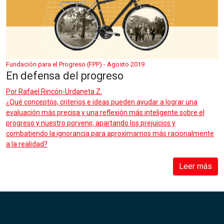
Fundación para el Progreso (FPP) - Agosto 2019
En defensa del progreso
Por
Rafael Rincón-Urdaneta Z.
¿Qué conceptos, criterios e ideas pueden ayudar a lograr una
evaluación más precisa y una reflexión más inteligente sobre el
progreso y nuestro porvenir, apartando los prejuicios y
combatiendo la ignorancia para aproximarnos más racionalmente
a la realidad?
Leer más