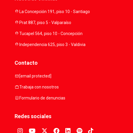
location_on
La Concepción 191, piso 10 - Santiago
location_on
Prat 887, piso 5 - Valparaíso
location_on
Tucapel 564, piso 10 - Concepción
location_on
Independencia 625, piso 3 - Valdivia
Contacto
mail
[email protected]
work
Trabaja con nosotros
assignment
Formulario de denuncias
Redes sociales