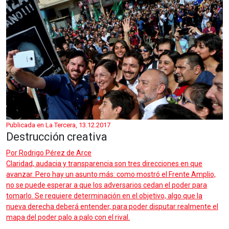
Publicada en La Tercera, 13.12.2017
Destrucción creativa
Por
Rodrigo Pérez de Arce
Claridad, audacia y transparencia son tres direcciones en que
avanzar. Pero hay un asunto más: como mostró el Frente Amplio,
no se puede esperar a que los adversarios cedan el poder para
tomarlo. Se requiere determinación en el objetivo, algo que la
nueva derecha deberá entender, para poder disputar realmente el
mapa del poder palo a palo con el rival.