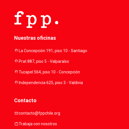
Nuestras oficinas
location_on
La Concepción 191, piso 10 - Santiago
location_on
Prat 887, piso 5 - Valparaíso
location_on
Tucapel 564, piso 10 - Concepción
location_on
Independencia 625, piso 3 - Valdivia
Contacto
mail
contacto@fppchile.org
work
Trabaja con nosotros