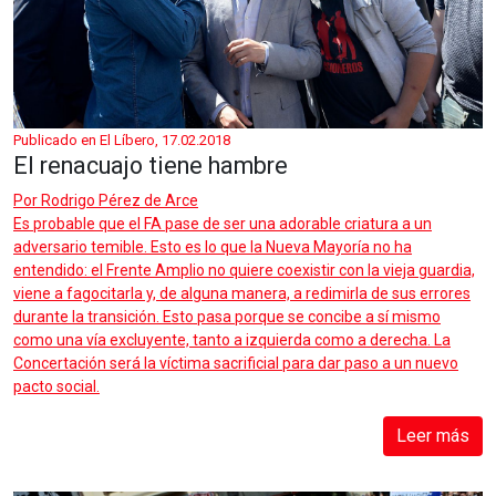
Publicado en El Líbero, 17.02.2018
El renacuajo tiene hambre
Por
Rodrigo Pérez de Arce
Es probable que el FA pase de ser una adorable criatura a un
adversario temible. Esto es lo que la Nueva Mayoría no ha
entendido: el Frente Amplio no quiere coexistir con la vieja guardia,
viene a fagocitarla y, de alguna manera, a redimirla de sus errores
durante la transición. Esto pasa porque se concibe a sí mismo
como una vía excluyente, tanto a izquierda como a derecha. La
Concertación será la víctima sacrificial para dar paso a un nuevo
pacto social.
Leer más