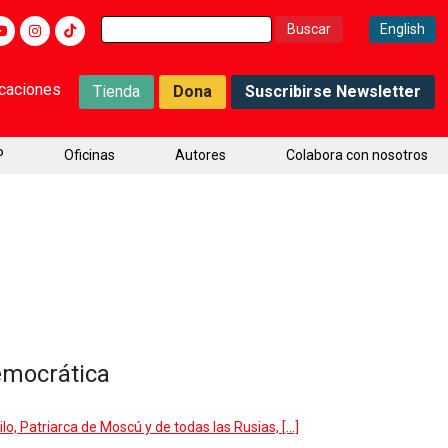
Buscar:
English
icaciones
Tienda
Dona
Suscribirse Newsletter
P
Oficinas
Autores
Colabora con nosotros
democrática
ilo, Patriarca de Moscú y de todas las Rusias, […]