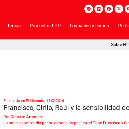
Temas
Productos FPP
Formación y cursos
Publ
Sobre FP
Publicado en El Mercurio, 14.02.2016
Francisco, Cirilo, Raúl y la sensibilidad 
Por
Roberto Ampuero
La noticia sorprendió por su dimensión política: el Papa Francisco y Cir