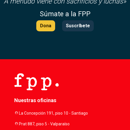
A menudo viene con sacrificios y luchas»
Súmate a la FPP
Dona
Suscríbete
Nuestras oficinas
location_on
La Concepción 191, piso 10 - Santiago
location_on
Prat 887, piso 5 - Valparaíso