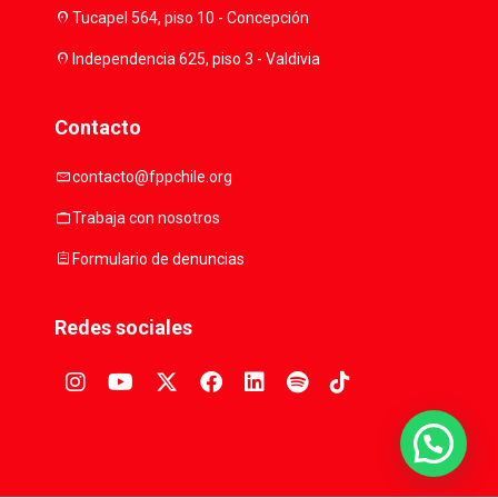
location_on
Tucapel 564, piso 10 - Concepción
location_on
Independencia 625, piso 3 - Valdivia
Contacto
mail
contacto@fppchile.org
work
Trabaja con nosotros
assignment
Formulario de denuncias
Redes sociales