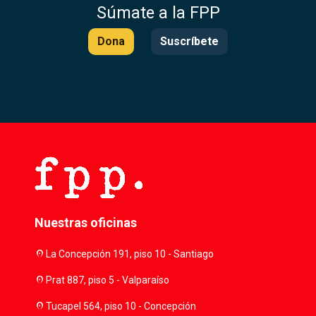
Súmate a la FPP
Dona
Suscríbete
Nuestras oficinas
location_on
La Concepción 191, piso 10 - Santiago
location_on
Prat 887, piso 5 - Valparaíso
location_on
Tucapel 564, piso 10 - Concepción