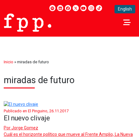
English
Inicio
»
miradas de futuro
miradas de futuro
Publicado en El Pinguino, 26.11.2017
El nuevo clivaje
Por
Jorge Gomez
Cuál es el horizonte político que mueve al Frente Amplio, La Nueva