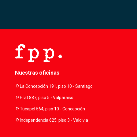
Nuestras oficinas
location_on
La Concepción 191, piso 10 - Santiago
location_on
Prat 887, piso 5 - Valparaíso
location_on
Tucapel 564, piso 10 - Concepción
location_on
Independencia 625, piso 3 - Valdivia