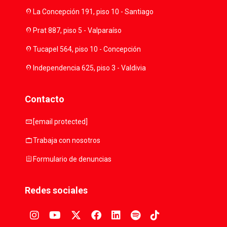
location_on
La Concepción 191, piso 10 - Santiago
location_on
Prat 887, piso 5 - Valparaíso
location_on
Tucapel 564, piso 10 - Concepción
location_on
Independencia 625, piso 3 - Valdivia
Contacto
mail
[email protected]
work
Trabaja con nosotros
assignment
Formulario de denuncias
Redes sociales