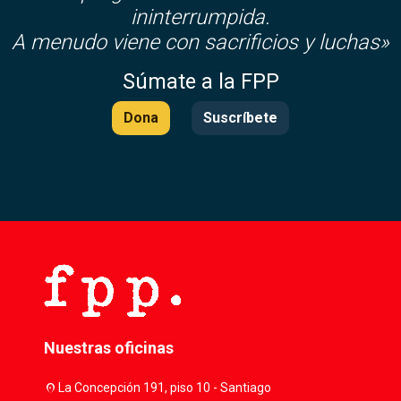
ininterrumpida.
A menudo viene con sacrificios y luchas»
Súmate a la FPP
Dona
Suscríbete
Nuestras oficinas
location_on
La Concepción 191, piso 10 - Santiago