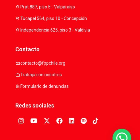
location_on
Prat 887, piso 5 - Valparaíso
location_on
Tucapel 564, piso 10 - Concepción
location_on
Independencia 625, piso 3 - Valdivia
Contacto
mail
contacto@fppchile.org
work
Trabaja con nosotros
assignment
Formulario de denuncias
Redes sociales