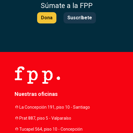
Súmate a la FPP
Dona
Suscríbete
Nuestras oficinas
location_on
La Concepción 191, piso 10 - Santiago
location_on
Prat 887, piso 5 - Valparaíso
location_on
Tucapel 564, piso 10 - Concepción