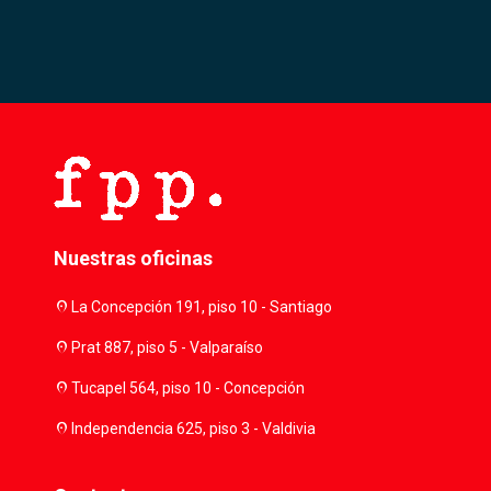
Nuestras oficinas
location_on
La Concepción 191, piso 10 - Santiago
location_on
Prat 887, piso 5 - Valparaíso
location_on
Tucapel 564, piso 10 - Concepción
location_on
Independencia 625, piso 3 - Valdivia