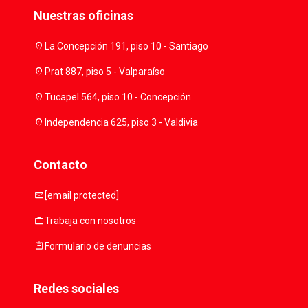
Nuestras oficinas
location_on
La Concepción 191, piso 10 - Santiago
location_on
Prat 887, piso 5 - Valparaíso
location_on
Tucapel 564, piso 10 - Concepción
location_on
Independencia 625, piso 3 - Valdivia
Contacto
mail
[email protected]
work
Trabaja con nosotros
assignment
Formulario de denuncias
Redes sociales