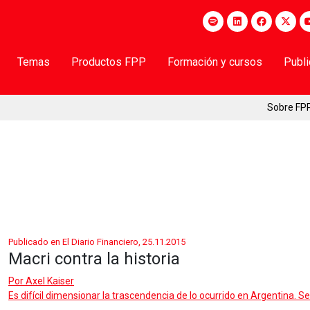
Temas
Productos FPP
Formación y cursos
Publ
Sobre FP
Publicado en El Diario Financiero, 25.11.2015
Macri contra la historia
Por
Axel Kaiser
Es difícil dimensionar la trascendencia de lo ocurrido en Argentina. S