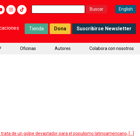
Buscar:
English
icaciones
Tienda
Dona
Suscribirse Newsletter
P
Oficinas
Autores
Colabora con nosotros
e trata de un golpe devastador para el populismo latinoamericano, […]