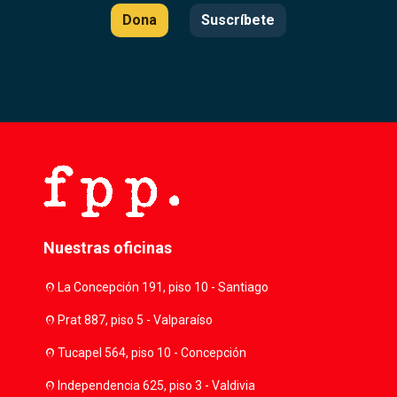
Dona
Suscríbete
Nuestras oficinas
location_on
La Concepción 191, piso 10 - Santiago
location_on
Prat 887, piso 5 - Valparaíso
location_on
Tucapel 564, piso 10 - Concepción
location_on
Independencia 625, piso 3 - Valdivia