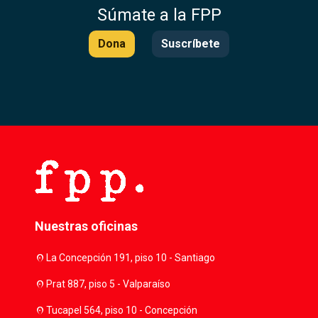
Súmate a la FPP
Dona
Suscríbete
Nuestras oficinas
location_on
La Concepción 191, piso 10 - Santiago
location_on
Prat 887, piso 5 - Valparaíso
location_on
Tucapel 564, piso 10 - Concepción