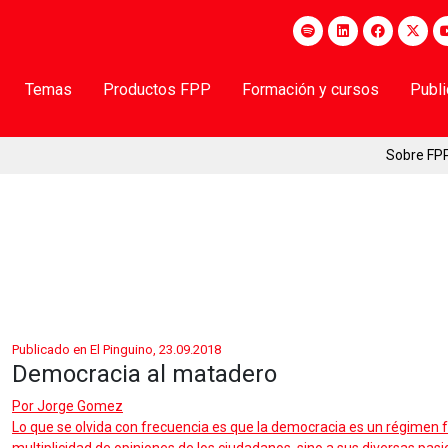
Temas
Productos FPP
Formación y cursos
Publ
Sobre FP
Publicado en El Pinguino, 23.09.2018
Democracia al matadero
Por
Jorge Gomez
Lo que se olvida con frecuencia es que la democracia es un régimen f