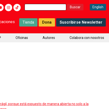
Buscar:
English
icaciones
Tienda
Dona
Suscribirse Newsletter
P
Oficinas
Autores
Colabora con nosotros
rágil, porque está expuesto de manera abierta no solo a la