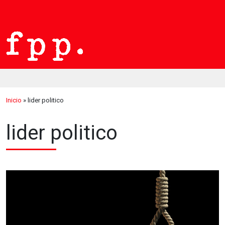
Inicio
»
lider politico
lider politico