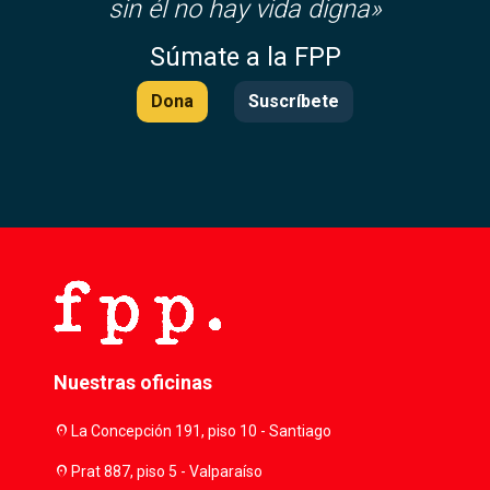
sin él no hay vida digna»
Súmate a la FPP
Dona
Suscríbete
Nuestras oficinas
location_on
La Concepción 191, piso 10 - Santiago
location_on
Prat 887, piso 5 - Valparaíso