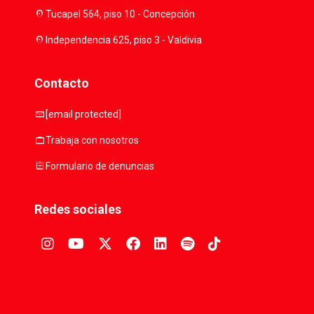
location_on
Tucapel 564, piso 10 - Concepción
location_on
Independencia 625, piso 3 - Valdivia
Contacto
mail
[email protected]
work
Trabaja con nosotros
assignment
Formulario de denuncias
Redes sociales