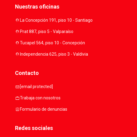
Nuestras oficinas
location_on
La Concepción 191, piso 10 - Santiago
location_on
Prat 887, piso 5 - Valparaíso
location_on
Tucapel 564, piso 10 - Concepción
location_on
Independencia 625, piso 3 - Valdivia
Contacto
mail
[email protected]
work
Trabaja con nosotros
assignment
Formulario de denuncias
Redes sociales