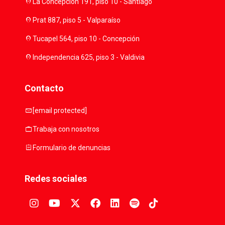
location_on
La Concepción 191, piso 10 - Santiago
location_on
Prat 887, piso 5 - Valparaíso
location_on
Tucapel 564, piso 10 - Concepción
location_on
Independencia 625, piso 3 - Valdivia
Contacto
mail
[email protected]
work
Trabaja con nosotros
assignment
Formulario de denuncias
Redes sociales