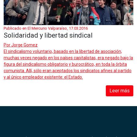
Publicado en El Mercurio Valparaíso, 17.03.2016
Solidaridad y libertad sindical
Por
Jorge Gomez
El sindicalismo voluntario, basado en la libertad de asociación,
muchas veces negado en los países capitalistas, era negado bajo la
figura del sindicalismo obligatorio y burocrático, en toda la órbita
comunista. Allí, sólo eran aceptados los sindicatos afines al partido
y al único empleador existente: el Estado.
Leer más