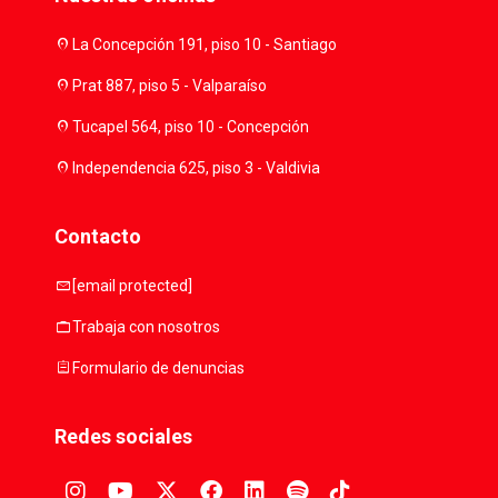
location_on
La Concepción 191, piso 10 - Santiago
location_on
Prat 887, piso 5 - Valparaíso
location_on
Tucapel 564, piso 10 - Concepción
location_on
Independencia 625, piso 3 - Valdivia
Contacto
mail
[email protected]
work
Trabaja con nosotros
assignment
Formulario de denuncias
Redes sociales