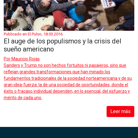
Publicado en El Pulso, 18.03.2016
El auge de los populismos y la crisis del
sueño americano
Por
Mauricio Rojas
Sanders y Trump no son hechos fortuitos ni pasajeros, sino que
reflejan grandes transformaciones que han minado los
fundamentos tradicionales de la sociedad norteamericana y de su
gran idea-fuerza: la de una sociedad de oportunidades, donde el
éxito o fracaso individual dependen, en lo esencial, del esfuerzo y
mérito de cada uno.
Leer más