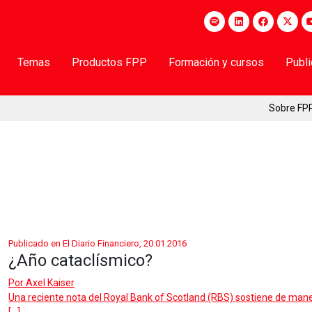
Temas
Productos FPP
Formación y cursos
Publ
Sobre FP
Publicado en El Diario Financiero, 20.01.2016
¿Año cataclísmico?
Por
Axel Kaiser
Una reciente nota del Royal Bank of Scotland (RBS) sostiene de ma