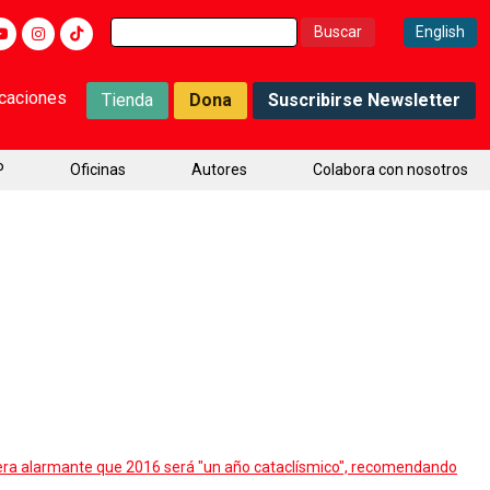
Buscar:
English
icaciones
Tienda
Dona
Suscribirse Newsletter
P
Oficinas
Autores
Colabora con nosotros
nera alarmante que 2016 será "un año cataclísmico", recomendando