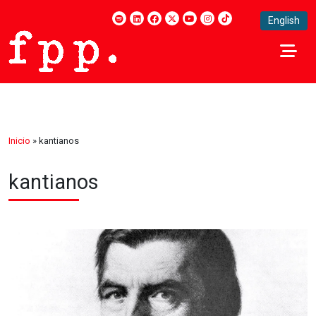
English
Inicio
»
kantianos
kantianos