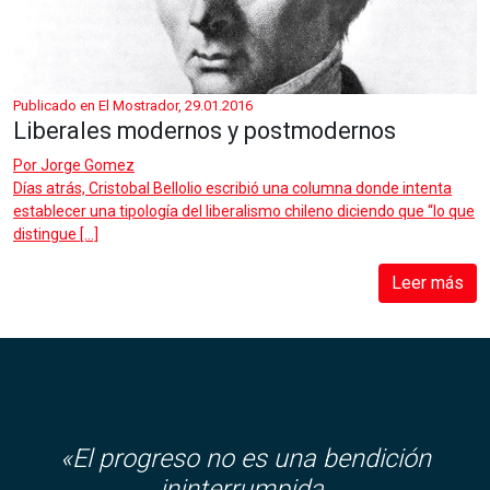
Publicado en El Mostrador, 29.01.2016
Liberales modernos y postmodernos
Por
Jorge Gomez
Días atrás, Cristobal Bellolio escribió una columna donde intenta
establecer una tipología del liberalismo chileno diciendo que “lo que
distingue […]
Leer más
«El progreso no es una bendición
ininterrumpida.