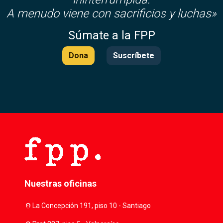
A menudo viene con sacrificios y luchas»
Súmate a la FPP
Dona
Suscríbete
Nuestras oficinas
location_on
La Concepción 191, piso 10 - Santiago