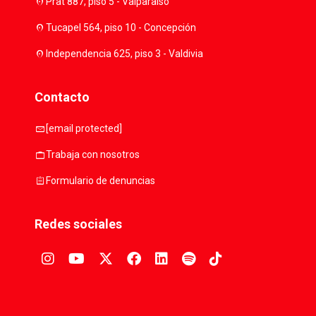
location_on
Prat 887, piso 5 - Valparaíso
location_on
Tucapel 564, piso 10 - Concepción
location_on
Independencia 625, piso 3 - Valdivia
Contacto
mail
[email protected]
work
Trabaja con nosotros
assignment
Formulario de denuncias
Redes sociales