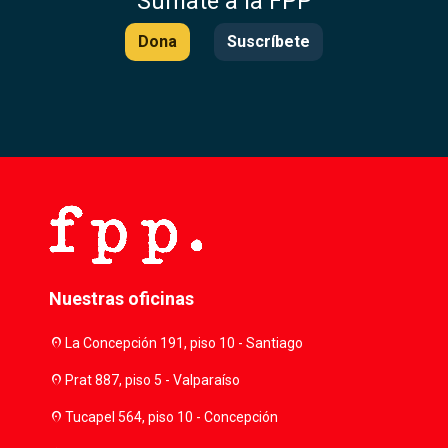
Súmate a la FPP
Dona
Suscríbete
Nuestras oficinas
location_on
La Concepción 191, piso 10 - Santiago
location_on
Prat 887, piso 5 - Valparaíso
location_on
Tucapel 564, piso 10 - Concepción