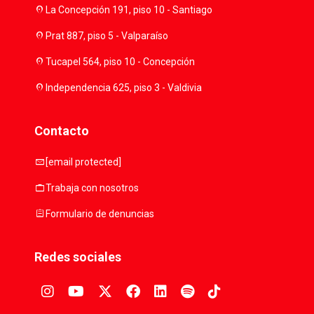
location_on
La Concepción 191, piso 10 - Santiago
location_on
Prat 887, piso 5 - Valparaíso
location_on
Tucapel 564, piso 10 - Concepción
location_on
Independencia 625, piso 3 - Valdivia
Contacto
mail
[email protected]
work
Trabaja con nosotros
assignment
Formulario de denuncias
Redes sociales