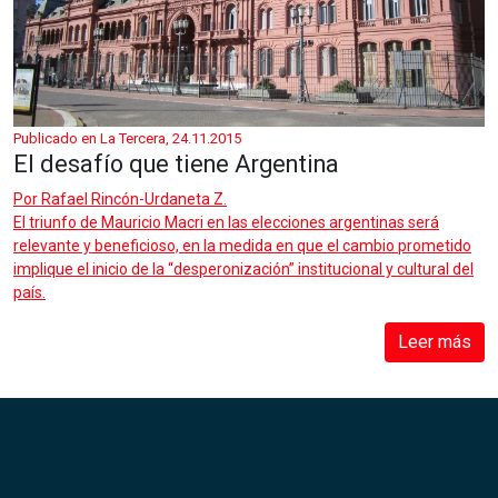
Publicado en La Tercera, 24.11.2015
El desafío que tiene Argentina
Por
Rafael Rincón-Urdaneta Z.
El triunfo de Mauricio Macri en las elecciones argentinas será
relevante y beneficioso, en la medida en que el cambio prometido
implique el inicio de la “desperonización” institucional y cultural del
país.
Leer más