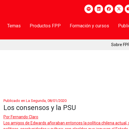
Temas
Productos FPP
Formación y cursos
Publ
Sobre FP
Publicado en La Segunda, 08/01/2020
Los consensos y la PSU
Por
Fernando Claro
Los amigos de Edwards añoraban entonces la política chilena actual,