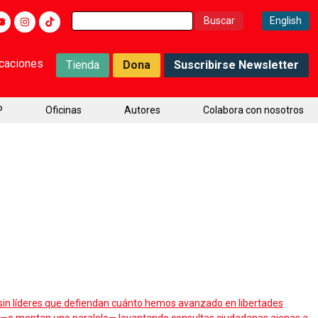
Buscar:
English
icaciones
Tienda
Dona
Suscribirse Newsletter
P
Oficinas
Autores
Colabora con nosotros
 sin líderes que defiendan cuánto hemos avanzado en libertades