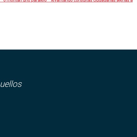
ado —o montan uno paralelo— levantando consultas ciudadanas ajenas a
uellos