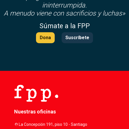
ininterrumpida.
A menudo viene con sacrificios y luchas»
Súmate a la FPP
Dona
Suscríbete
Nuestras oficinas
location_on
La Concepción 191, piso 10 - Santiago