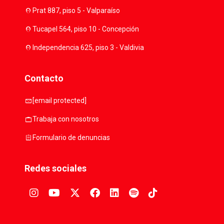
location_on
Prat 887, piso 5 - Valparaíso
location_on
Tucapel 564, piso 10 - Concepción
location_on
Independencia 625, piso 3 - Valdivia
Contacto
mail
[email protected]
work
Trabaja con nosotros
assignment
Formulario de denuncias
Redes sociales