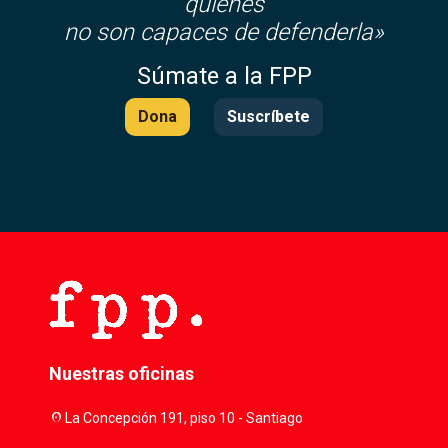
quienes
no son capaces de defenderla»
Súmate a la FPP
Dona
Suscríbete
Nuestras oficinas
location_on
La Concepción 191, piso 10 - Santiago