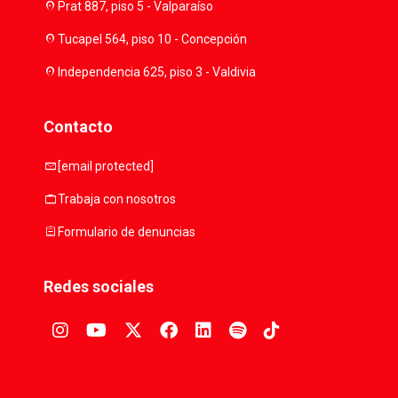
location_on
Prat 887, piso 5 - Valparaíso
location_on
Tucapel 564, piso 10 - Concepción
location_on
Independencia 625, piso 3 - Valdivia
Contacto
mail
[email protected]
work
Trabaja con nosotros
assignment
Formulario de denuncias
Redes sociales