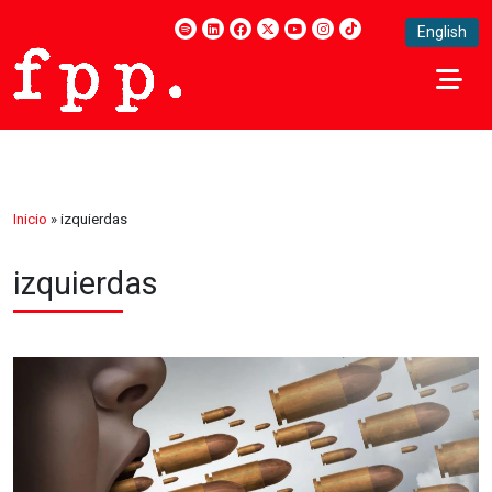
English
Inicio
»
izquierdas
izquierdas