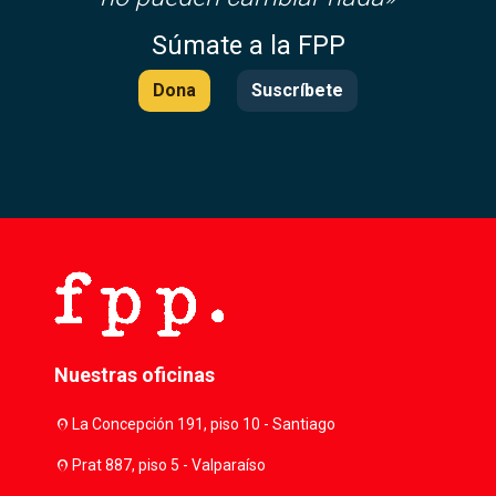
Súmate a la FPP
Dona
Suscríbete
Nuestras oficinas
location_on
La Concepción 191, piso 10 - Santiago
location_on
Prat 887, piso 5 - Valparaíso