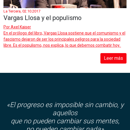
La Tercera, 02.10.2017
Vargas Llosa y el populismo
Por
Axel Kaiser
En el prólogo del libro, Vargas Llosa sostiene que el comunismo y el
fascismo dejaron de ser los principales peligros para la sociedad
libre. Es el populismo, nos explica, lo que debemos combatir hoy.
Leer más
«El progreso es imposible sin cambio, y
aquellos
que no pueden cambiar sus mentes,
no pueden cambiar nada»