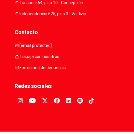
location_on
Tucapel 564, piso 10 - Concepción
location_on
Independencia 625, piso 3 - Valdivia
Contacto
mail
[email protected]
work
Trabaja con nosotros
assignment
Formulario de denuncias
Redes sociales