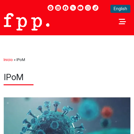
English
Inicio
»
IPoM
IPoM