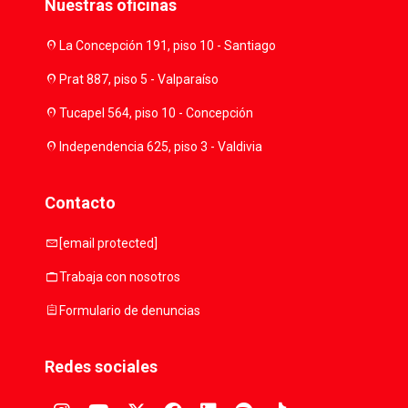
Nuestras oficinas
location_on
La Concepción 191, piso 10 - Santiago
location_on
Prat 887, piso 5 - Valparaíso
location_on
Tucapel 564, piso 10 - Concepción
location_on
Independencia 625, piso 3 - Valdivia
Contacto
mail
[email protected]
work
Trabaja con nosotros
assignment
Formulario de denuncias
Redes sociales