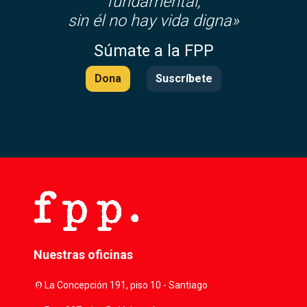
fundamental,
sin él no hay vida digna»
Súmate a la FPP
Dona
Suscríbete
Nuestras oficinas
location_on
La Concepción 191, piso 10 - Santiago