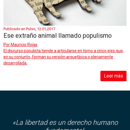
Publicado en Pulso, 12.01,2017
Ese extraño animal llamado populismo
Por
Mauricio Rojas
El discurso populista tiende a articularse en torno a cinco ejes que,
en su conjunto, forman su versión arquetípica o plenamente
desarrollada.
Leer más
«La libertad es un derecho humano