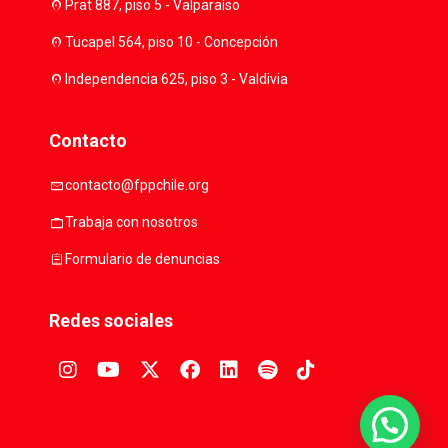
location_on
Prat 887, piso 5 - Valparaíso
location_on
Tucapel 564, piso 10 - Concepción
location_on
Independencia 625, piso 3 - Valdivia
Contacto
mail
contacto@fppchile.org
work
Trabaja con nosotros
assignment
Formulario de denuncias
Redes sociales