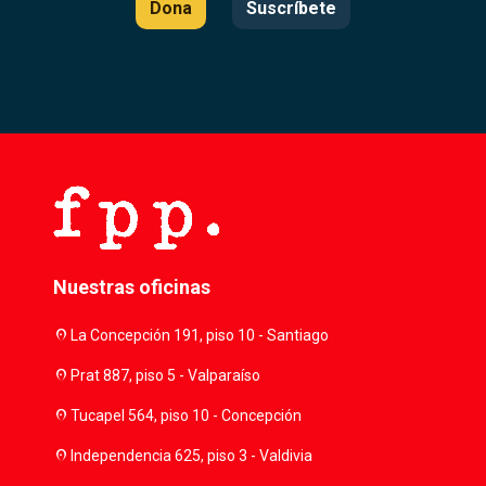
Dona
Suscríbete
Nuestras oficinas
location_on
La Concepción 191, piso 10 - Santiago
location_on
Prat 887, piso 5 - Valparaíso
location_on
Tucapel 564, piso 10 - Concepción
location_on
Independencia 625, piso 3 - Valdivia